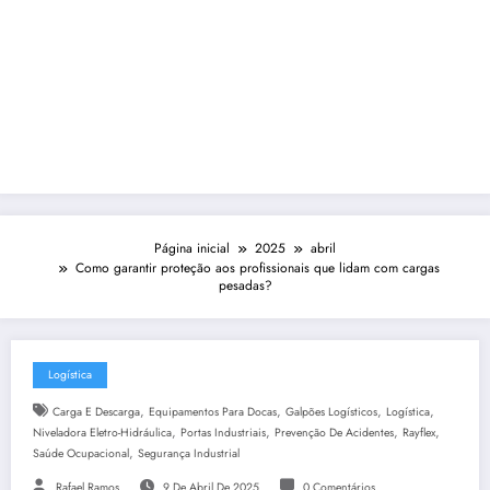
Página inicial
2025
abril
Como garantir proteção aos profissionais que lidam com cargas
pesadas?
Logística
,
,
,
,
Carga E Descarga
Equipamentos Para Docas
Galpões Logísticos
Logística
,
,
,
,
Niveladora Eletro-Hidráulica
Portas Industriais
Prevenção De Acidentes
Rayflex
,
Saúde Ocupacional
Segurança Industrial
Rafael Ramos
9 De Abril De 2025
0 Comentários