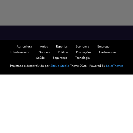
Agricultura
Autos
Esportes
Economia
Emprego
Entretenimento
Notícias
Política
Promoções
Gastronomia
Saúde
Segurança
Tecnologia
Projetado e desenvolvido por
SiteUp Studio
Theme 2026 | Powered By
SpiceThemes