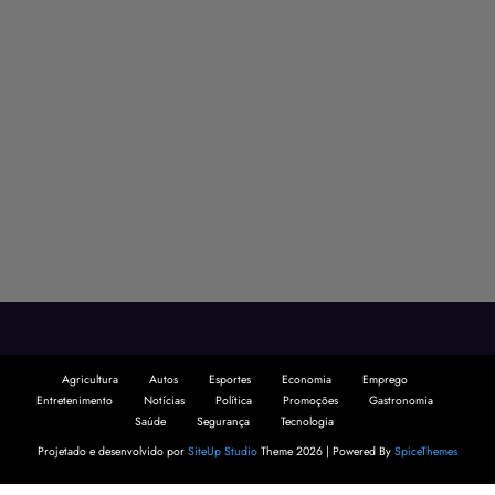
Agricultura
Autos
Esportes
Economia
Emprego
Entretenimento
Notícias
Política
Promoções
Gastronomia
Saúde
Segurança
Tecnologia
Projetado e desenvolvido por
SiteUp Studio
Theme 2026 | Powered By
SpiceThemes