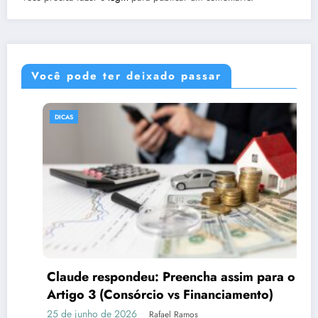
Você pode ter deixado passar
DICAS
eencha assim para o
Por que o marketing pr
s Financiamento)
fortes
Ramos