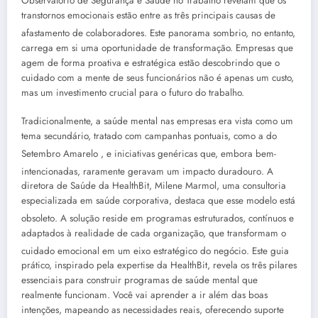
Observatório de Segurança e Saúde no Trabalho revelam que os
transtornos emocionais estão entre as três principais causas de
afastamento de colaboradores
. Este panorama sombrio, no entanto,
carrega em si uma oportunidade de transformação. Empresas que
agem de forma proativa e estratégica estão descobrindo que o
cuidado com a mente de seus funcionários não é apenas um custo,
mas um investimento crucial para o futuro do trabalho.
Tradicionalmente, a saúde mental nas empresas era vista como um
tema secundário, tratado com campanhas pontuais, como a do
Setembro Amarelo
, e iniciativas genéricas que, embora bem-
intencionadas, raramente geravam um impacto duradouro
. A
diretora de Saúde da HealthBit, Milene Marmol, uma consultoria
especializada em saúde corporativa, destaca que esse modelo está
obsoleto
. A solução reside em programas estruturados, contínuos e
adaptados à realidade de cada organização, que transformam o
cuidado emocional em um eixo estratégico do negócio
. Este guia
prático, inspirado pela expertise da HealthBit, revela os três pilares
essenciais para construir programas de saúde mental que
realmente funcionam. Você vai aprender a ir além das boas
intenções, mapeando as necessidades reais, oferecendo suporte